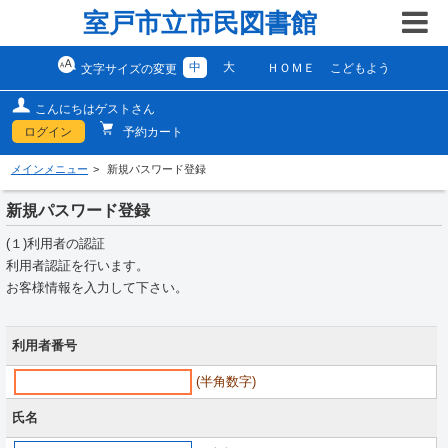
室戸市立市民図書館
中
大
ＨＯＭＥ
こどもよう
文字サイズの変更
こんにちはゲストさん
ログイン
予約カート
メインメニュー
新規パスワード登録
新規パスワード登録
(１)利用者の認証
利用者認証を行います。
お客様情報を入力して下さい。
利用者番号
(半角数字)
氏名