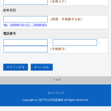
（全角カナ）
生年月日
（西暦・半角数字８桁）
例）2009年3月1日→20090301
電話番号
－
－
（半角数字）
ログインする
キャンセル
ＴＯＰ
サイトマップ
Copyright (c) 室戸市立市民図書館 All Rights Reserved.