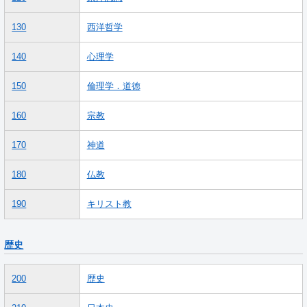
130
西洋哲学
140
心理学
150
倫理学．道徳
160
宗教
170
神道
180
仏教
190
キリスト教
歴史
200
歴史