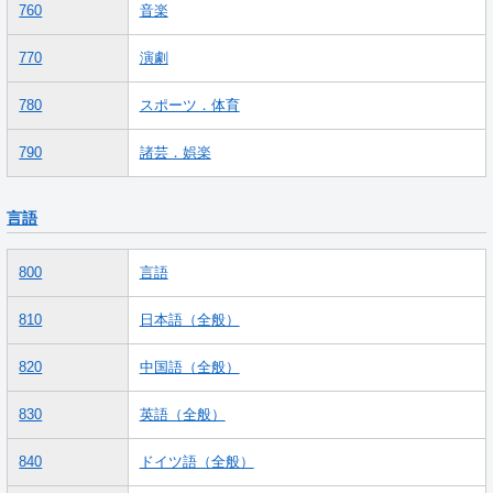
760
音楽
770
演劇
780
スポーツ．体育
790
諸芸．娯楽
言語
800
言語
810
日本語（全般）
820
中国語（全般）
830
英語（全般）
840
ドイツ語（全般）