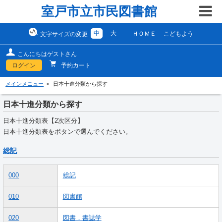
室戸市立市民図書館
中
大
ＨＯＭＥ
こどもよう
文字サイズの変更
こんにちはゲストさん
ログイン
予約カート
メインメニュー
日本十進分類から探す
日本十進分類から探す
日本十進分類表【2次区分】
日本十進分類表をボタンで選んでください。
総記
000
総記
010
図書館
020
図書．書誌学