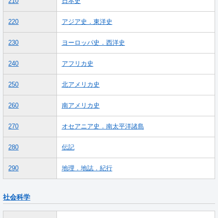
210
日本史
220
アジア史．東洋史
230
ヨーロッパ史．西洋史
240
アフリカ史
250
北アメリカ史
260
南アメリカ史
270
オセアニア史．南太平洋諸島
280
伝記
290
地理．地誌．紀行
社会科学