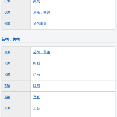
670
商業
680
運輸．交通
690
通信事業
芸術．美術
700
芸術．美術
710
彫刻
720
絵画
730
版画
740
写真
750
工芸