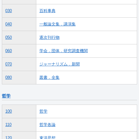
030
百科事典
040
一般論文集．講演集
050
逐次刊行物
060
学会．団体．研究調査機関
070
ジャーナリズム．新聞
080
叢書．全集
哲学
100
哲学
110
哲学各論
120
東洋思想